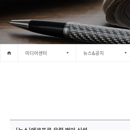
미디어센터
뉴스&공지
회사소개
뉴스&공지
사업분야
홍보간행물
투자정보
홍보동영상
지속가능경영
소셜미디어