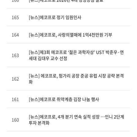
제
목,
카
165
[뉴스]에코프로 정기 임원인사
테
고
리,
164
[뉴스]에코프로, 사랑의열매에 1억4천만원 기부
작
성
자,
[뉴스]제3회 에코프로 ‘젊은 과학자상’ UST 박준우·연
163
조
세대 김대우 교수 선정
회
수,
작
[뉴스] 에코프로, 헝가리 공장 준공 유럽 시장 공략 본격
162
성
화
일
제
공
161
[뉴스]에코프로 취약계층 김장 나눔 행사
표
[뉴스]에코프로, 4개 분기 연속 실적 성장 …인니 2단계
160
투자 본격화