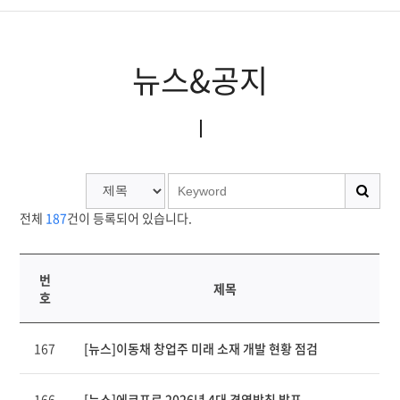
뉴스&공지
뉴스&공지
홍보간행물
홍보동영상
소셜미디어
전체
187
건이 등록되어 있습니다.
번
제목
호
연
167
[뉴스]이동채 창업주 미래 소재 개발 현황 점검
번,
파
일,
166
[뉴스]에코프로 2026년 4대 경영방침 발표