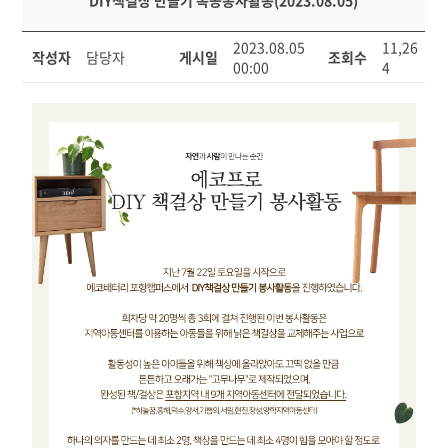
DIY책걸상 만들기 목공봉사활동(2023.08.05)
D
2023.08.05
11,26
작성자
담당자
게시일
조회수
I
00:00
4
Y
책
걸
상
만
들
기
목
공
봉
사
활
동
(2
0
2
3.
0
8.