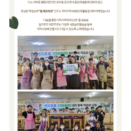
0
5)
글
보
기