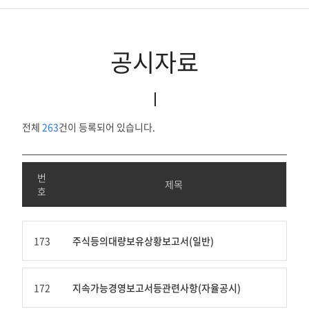
공시자료
공시자료
공고
IR자료실
전체
263
건이 등록되어 있습니다.
번
제목
호
번
호,
173
주식등의대량보유상황보고서(일반)
제
목,
제
172
지속가능경영보고서등관련사항(자율공시)
출
인,