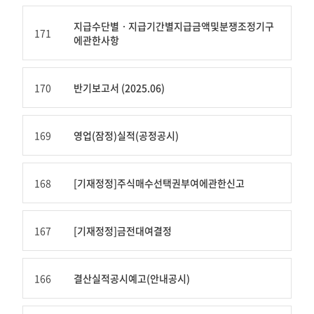
접
수
지급수단별ㆍ지급기간별지급금액및분쟁조정기구
171
일
에관한사항
자
제
공
170
반기보고서 (2025.06)
표
169
영업(잠정)실적(공정공시)
168
[기재정정]주식매수선택권부여에관한신고
167
[기재정정]금전대여결정
166
결산실적공시예고(안내공시)